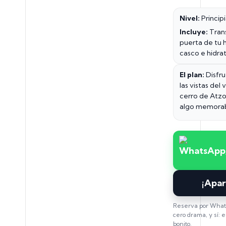
Nivel:
Princip
Incluye:
Tran
puerta de tu h
casco e hidra
El plan:
Disfru
las vistas del 
cerro de Atz
algo memorab
¡Apar
Reserva por What
cero drama, y sí: e
bonito.